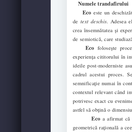
Numele trandafirului d
Eco
este un deschizăto
de
text deschis
. Adesea el
crea însemnătatea și exper
de semiotică, care studiază
Eco
folosește proc
experiența cititorului în i
ideile post-moderniste asu
cadrul acestui proces. 
semnificație numai în cont
contextul relevant când in
potrivesc exact cu evenime
astfel să obțină o dimensi
Eco
a afirmat că 
geometrică rațională a ceea