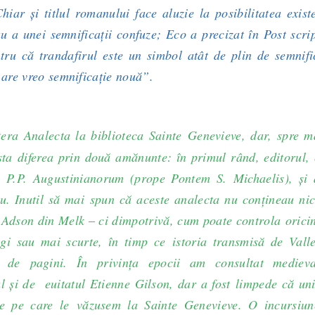
Chiar și titlul romanului face aluzie la posibilitatea exist
u a unei semnificații confuze; Eco a precizat în Post scr
tru că trandafirul este un simbol atât de plin de semnifi
are vreo semnificație nouă”.
era Analecta la biblioteca Sainte Genevieve, dar, spre m
sta diferea prin două amănunte: în primul rând, editorul, 
 P.P. Augustinianorum (prope Pontem S. Michaelis), şi 
iu. Inutil să mai spun că aceste analecta nu conţineau nic
 Adson din Melk ‒ ci dimpotrivă, cum poate controla oricin
gi sau mai scurte, în timp ce istoria transmisă de Valle
 de pagini. În privinţa epocii am consultat medieval
l şi de euitatul Etienne Gilson, dar a fost limpede că un
le pe care le văzusem la Sainte Genevieve. O incursiun