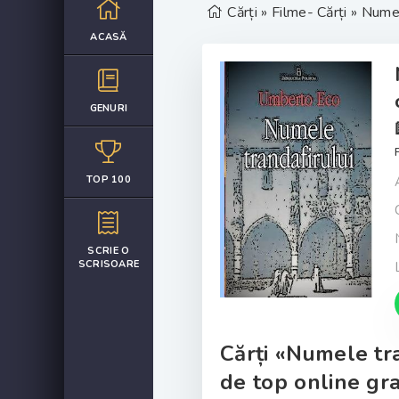
Cărți
»
Filme- Cărți
» Numele
ACASĂ
GENURI
TOP 100
SCRIE O
SCRISOARE
Cărți «Numele tra
de top online gra