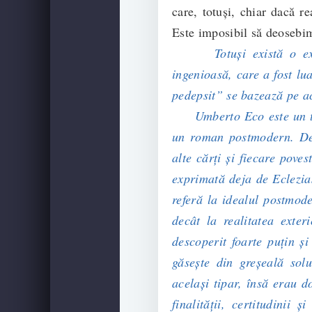
care, totuși, chiar dacă re
Este imposibil să deosebim
Totuși există o e
ingenioasă, care a fost lu
pedepsit” se bazează pe a
Umberto Eco este un teo
un roman postmodern. De 
alte cărți și fiecare pove
exprimată deja de Eclezias
referă la idealul postmode
decât la realitatea exter
descoperit foarte puțin și
găsește din greșeală sol
același tipar, însă erau 
finalității, certitudinii 