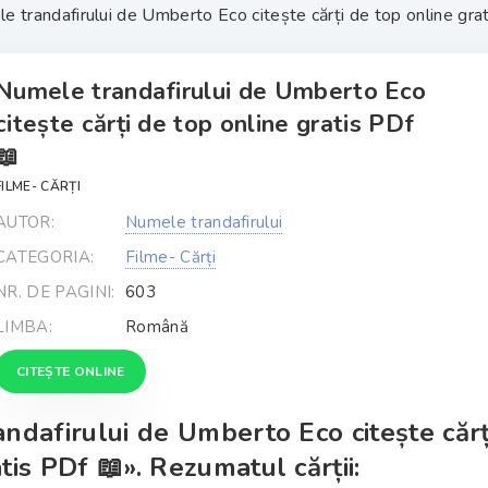
 trandafirului de Umberto Eco citește cărți de top online grati
Numele trandafirului de Umberto Eco
citește cărți de top online gratis PDf
📖
FILME- CĂRȚI
AUTOR:
Numele trandafirului
CATEGORIA:
Filme- Cărți
NR. DE PAGINI:
603
LIMBA:
Română
CITEȘTE ONLINE
ndafirului de Umberto Eco citește cărț
tis PDf 📖». Rezumatul cărții: