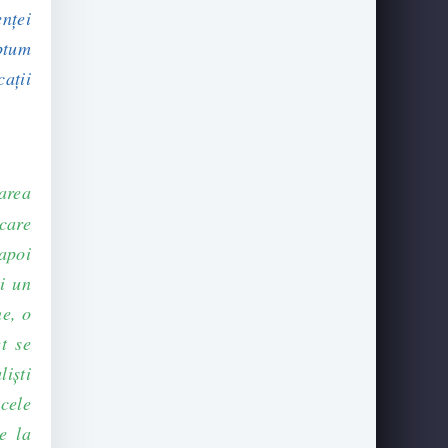
enței
iptum
cații
area
care
apoi
i un
e, o
t se
işti
icele
e la