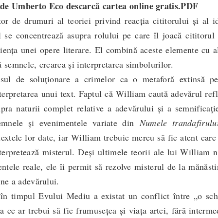
e Umberto Eco descarcă cartea online gratis.PDF
r de drumuri al teoriei privind reacția cititorului și al i
 se concentrează asupra rolului pe care îl joacă cititorul
iența unei opere literare. El combină aceste elemente cu a
 semnele, crearea și interpretarea simbolurilor.
esul de soluționare a crimelor ca o metaforă extinsă pe
nterpretarea unui text. Faptul că William caută adevărul ref
pra naturii complet relative a adevărului și a semnificați
Semnele și evenimentele variate din
Numele trandafirulu
extele lor date, iar William trebuie mereu să fie atent care
terpretează misterul. Deși ultimele teorii ale lui William 
ntele reale, ele îi permit să rezolve misterul de la mănăsti
une a adevărului.
în timpul Evului Mediu a existat un conflict între „o sc
 ce ar trebui să fie frumusețea și viața artei, fără interme