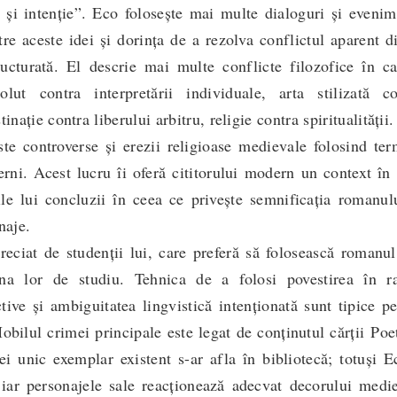
 și intenție”. Eco folosește mai multe dialoguri și eveni
tre aceste idei și dorința de a rezolva conflictul aparent d
structurată. El descrie mai multe conflicte filozofice în c
lut contra interpretării individuale, arta stilizată co
inație contra liberului arbitru, religie contra spiritualității.
te controverse și erezii religioase medievale folosind ter
rni. Acest lucru îi oferă cititorului modern un context în
le lui concluzii în ceea ce privește semnificația romanul
naje.
eciat de studenții lui, care preferă să folosească romanu
ina lor de studiu. Tehnica de a folosi povestirea în r
ictive și ambiguitatea lingvistică intenționată sunt tipice p
Mobilul crimei principale este legat de conținutul cărții Poe
rei unic exemplar existent s-ar afla în bibliotecă; totuși 
 iar personajele sale reacționează adecvat decorului medie