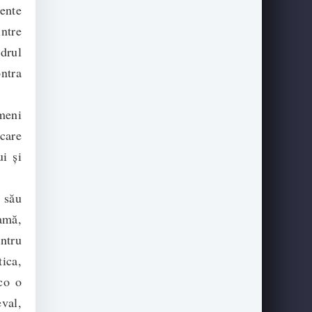
mente
intre
adrul
ntra
meni
 care
ui și
l său
amă,
entru
tica,
Eco o
val,