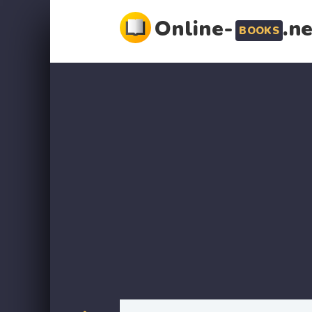
Online-
.n
BOOKS