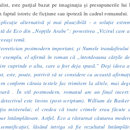
alist, este parțial bazat pe imaginația și presupunerile lui
 faptul istoric de ficțiune sau ipoteză în cadrul romanului.
xplicație alternativă și mai plauzibilă - o soluție extre
ată de Eco din „Nopțile Arabe”: povestirea „Vizirul care a
ceeași temă.
retician postmodern important, și
Numele trandafirului
exemplu, el afirmă în roman că „întotdeauna cărțile de
stire cuprinde o alta, care a fost deja spusă.” Deși ideea a
t, este, poate, potrivit să se considere ca această afirmaț
rn conform căruia textele fac trimitere la altele, mai de
ioară . În stil postmodern, romanul are un final incert:
 detectivul este învins (post-scriptum). William de Basker
uția misterului; el credea că toate crimele erau făcute 
doar întâmplătoare. Astfel, Eco a răsturnat căutarea moder
și semnificației, lăsând intriga să fie rezultatul întâmplăr