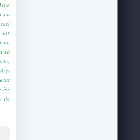
Arne
i cu
ncezi
, dar
i un
u să
ele,
ă şi
recut
e les
e de