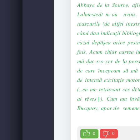
Abbaye de la Source, afl
Lahnestedt m-au nvins, 
teascurile (de altfel inexi
când dau indicaţii bibliog
cazul depăşea orice pesi
fals. Acum chiar cartea l
mă duc s-o cer de la pers
de care începeam să mă 
de intensă excitaţie motor
(„en me retracant ces déta
ai rêves‖). Cum am învă
Bucquoy, apar de semenea v
0
0