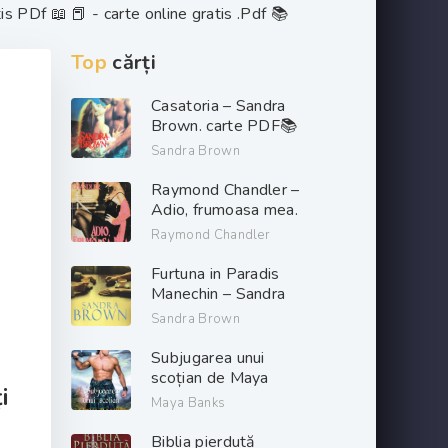
s PDf 📖 📕 - carte online gratis .Pdf 📚
Top
cărți
Casatoria – Sandra
Brown. carte PDF📚
Sandra Brown
Raymond Chandler –
Adio, frumoasa mea.
PDF📚
Raymond Chandler
Furtuna in Paradis
Manechin – Sandra
Brown. PDF📚
Sandra Brown
Subjugarea unui
scoțian de Maya
i
Banks descarcă carți
Maya Banks
de dragoste online
gratis .pdf 📖
Biblia pierdută