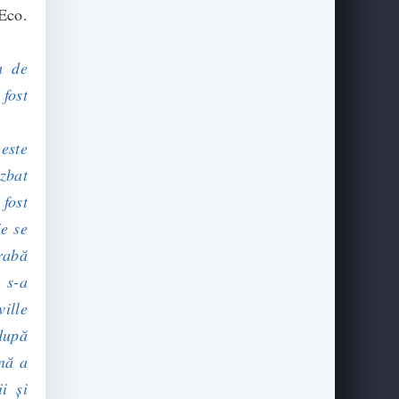
 Eco.
m de
 fost
este
zbat
 fost
ie se
grabă
 s-a
ville
după
nă a
ii și