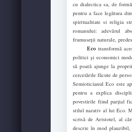
cu dialectica sa, de formă
pentru a face legătura din
spiritualitate si religia 
romanului: adevărul abso
frumuseții naturale, predest
Eco
transformă aces
politici și economici mode
să poată ajunge la proprii
cercetările făcute de perso
Semioticianul Eco este apr
pentru a explica discipl
povestirile fiind parțial f
stilul narativ al lui Eco. 
scrisă de Aristotel, al că
descrie în mod plauzibil,