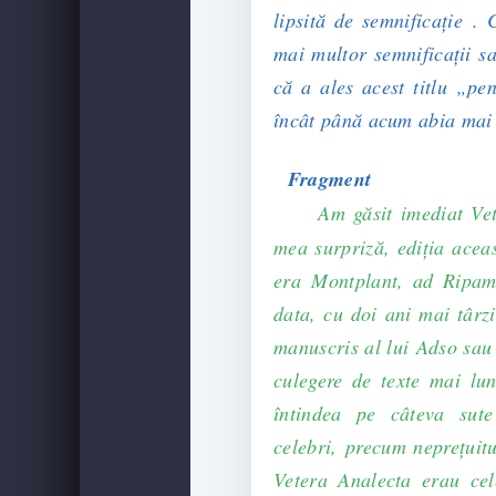
lipsită de semnificație . 
mai multor semnificații sa
că a ales acest titlu „pen
încât până acum abia mai 
Fragment
Am găsit imediat Vet
mea surpriză, ediţia acea
era Montplant, ad Ripam
data, cu doi ani mai târz
manuscris al lui Adso sau
culegere de texte mai lun
întindea pe câteva sute
celebri, precum nepreţuitu
Vetera Analecta erau ce