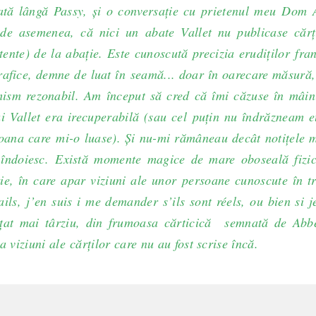
ată lângă Passy, şi o conversaţie cu prietenul meu Dom 
de asemenea, că nici un abate Vallet nu publicase cărţ
stente) de la abaţie. Este cunoscută precizia erudiţilor fra
rafice, demne de luat în seamă... doar în oarecare măsură
mism rezonabil. Am început să cred că îmi căzuse în mâin
ui Vallet era irecuperabilă (sau cel puţin nu îndrăzneam e
oana care mi-o luase). Şi nu-mi rămâneau decât notiţele m
îndoiesc. Există momente magice de mare oboseală fizic
ie, în care apar viziuni ale unor persoane cunoscute în t
ils, j’en suis i me demander s’ils sont réels, ou bien si j
ţat mai târziu, din frumoasa cărticică semnată de Abb
iziuni ale cărţilor care nu au fost scrise încă.