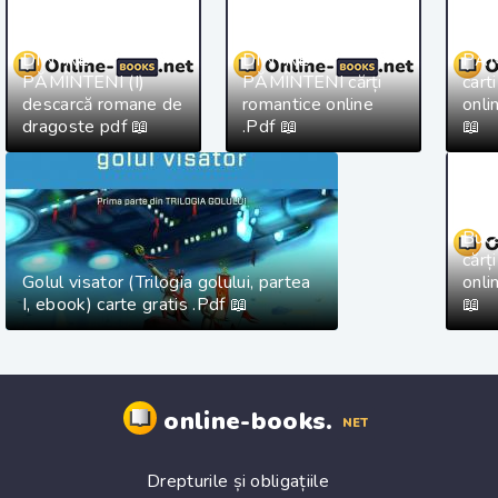
CEL
CEL MAI IUBIT
CEL MAI IUBIT
DIN
DINTRE
DINTRE
PĂM
PĂMÎNTENI (I)
PĂMÎNTENI cărți
cart
descarcă romane de
romantice online
onli
dragoste pdf 📖
.Pdf 📖
📖
Buca
cărț
Golul visator (Trilogia golului, partea
onli
I, ebook) carte gratis .Pdf 📖
📖
online-books.
NET
Drepturile și obligațiile