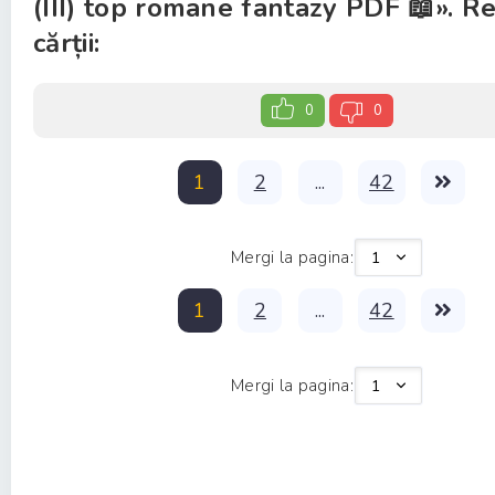
(III) top romane fantazy PDF 📖». R
cărții:
0
0
1
2
...
42
Mergi la pagina:
1
2
...
42
Mergi la pagina: