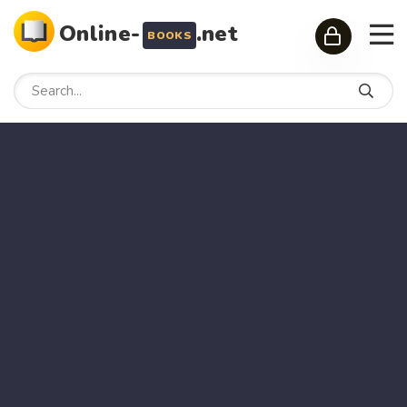
Online-
.net
BOOKS