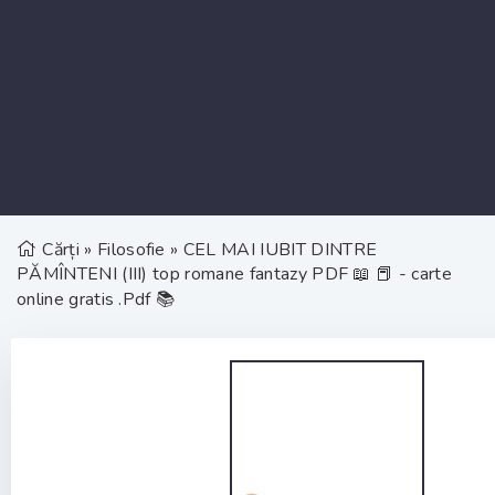
Cărți
»
Filosofie
» CEL MAI IUBIT DINTRE
PĂMÎNTENI (III) top romane fantazy PDF 📖 📕 - carte
online gratis .Pdf 📚