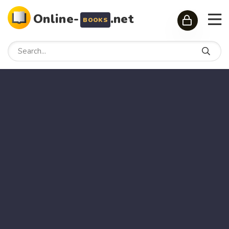
Online-
.net
BOOKS