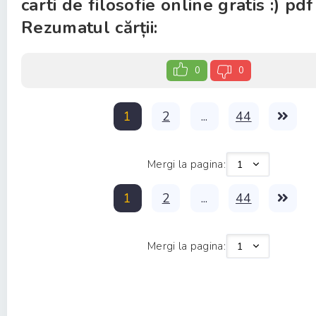
carti de filosofie online gratis :) pdf
Rezumatul cărții:
0
0
1
2
...
44
Mergi la pagina:
1
2
...
44
Mergi la pagina: