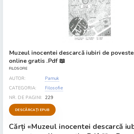
Muzeul inocentei descarcă iubiri de poveste
online gratis .Pdf 📖
FILOSOFIE
AUTOR:
Pamuk
CATEGORIA:
Filosofie
NR. DE PAGINI:
229
DESCĂRCAȚI EPUB
Cărți «Muzeul inocentei descarcă iub