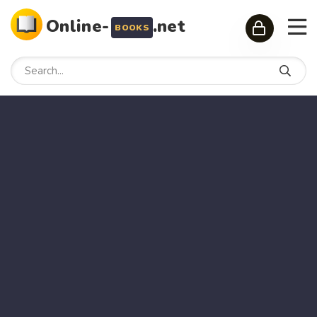
Online-
.net
BOOKS