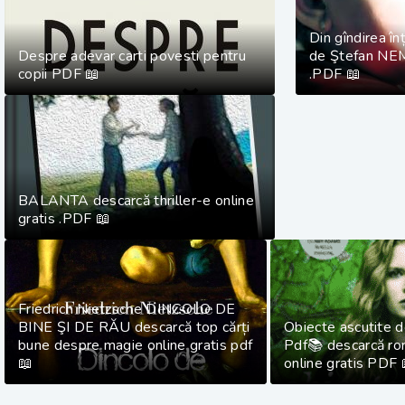
Din gîndirea înț
Despre adevar carti povesti pentru
de Ştefan NE
copii PDF 📖
.PDF 📖
BALANTA descarcă thriller-e online
gratis .PDF 📖
Friedrich Nietzsche DINCOLO DE
BINE ŞI DE RĂU descarcă top cărți
Obiecte ascutite de
bune despre magie online gratis pdf
Pdf📚 descarcă r
📖
online gratis PDF 