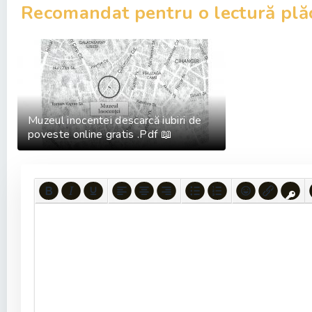
Recomandat pentru o lectură plă
Muzeul inocentei descarcă iubiri de
poveste online gratis .Pdf 📖