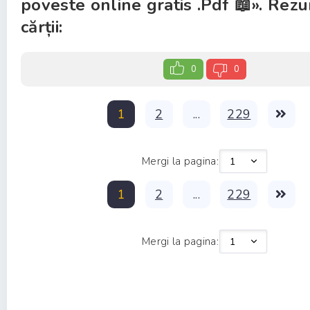
poveste online gratis .Pdf 📖». Rez
cărții:
0
0
1
2
...
229
Mergi la pagina:
1
2
...
229
Mergi la pagina: