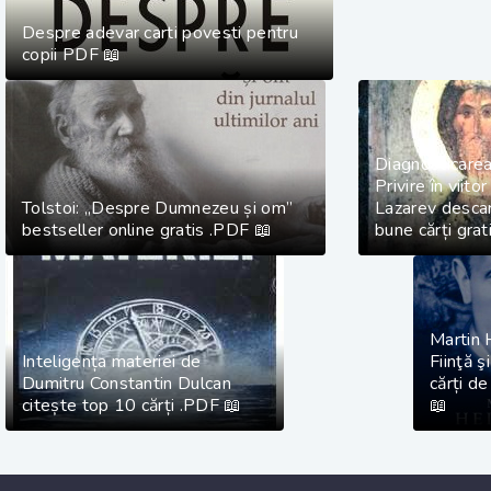
Despre adevar carti povesti pentru
copii PDF 📖
Diagnosticarea
Privire în viito
Tolstoi: „Despre Dumnezeu și om”
Lazarev descar
bestseller online gratis .PDF 📖
bune cărți grat
Martin 
Inteligența materiei de
Fiinţă ş
Dumitru Constantin Dulcan
cărți d
citește top 10 cărți .PDF 📖
📖