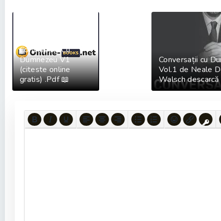
Conversatii Cu
Dumnezeu V1
Conversații cu D
(citeste online
Vol.1 de Neale D
gratis) .Pdf 📖
Walsch descarcă 