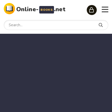
Online-
.net
BOOKS