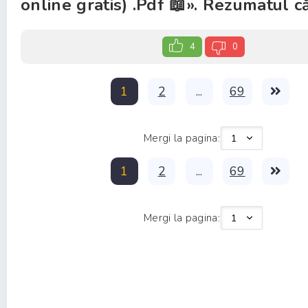
online gratis) .Pdf 📖». Rezumatul căr
4
0
1
2
...
69
Mergi la pagina:
1
2
...
69
Mergi la pagina: