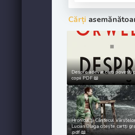
Cărți
asemănătoar
Despre adevar carti povesti 
copii PDF 📖
Hronicul şi Cântecul Vârstelo
Lucian Blaga citește cartți gr
.pdf 📖