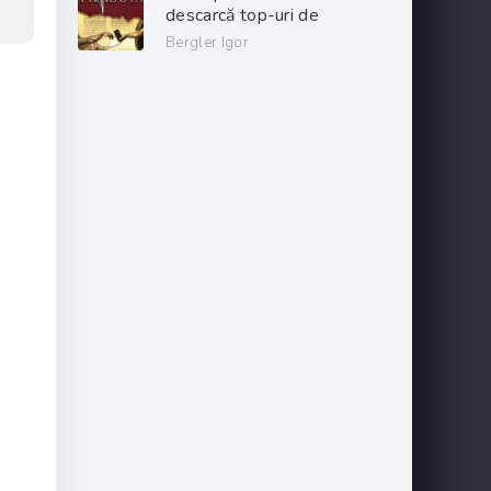
descarcă top-uri de
cărți online gratis
Bergler Igor
.PDF 📖