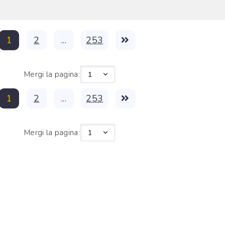
1
2
...
253
Mergi la pagina:
1
2
...
253
Mergi la pagina: