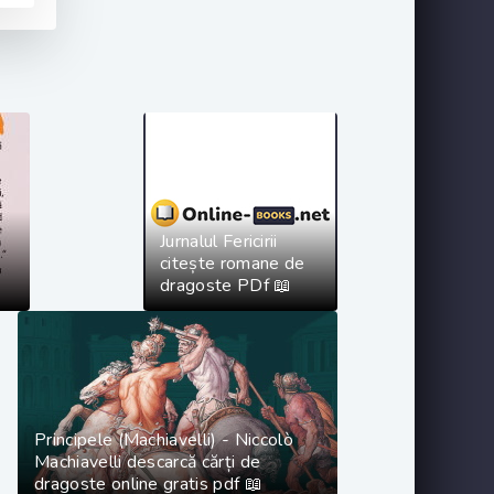
Jurnalul Fericirii
citește romane de
dragoste PDf 📖
Principele (Machiavelli) - Niccolò
Machiavelli descarcă cărți de
dragoste online gratis pdf 📖