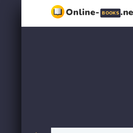
Online-
.n
BOOKS