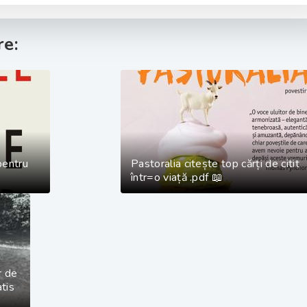
e:
pentru
Pastoralia citește top cărți de citit
într=o viață .pdf 📖
r de
atis