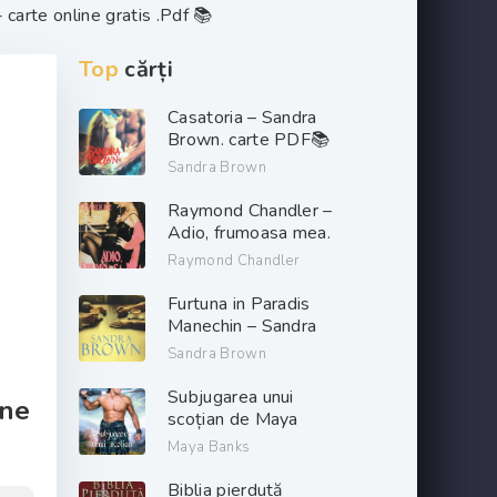
carte online gratis .Pdf 📚
Top
cărți
Casatoria – Sandra
Brown. carte PDF📚
Sandra Brown
Raymond Chandler –
Adio, frumoasa mea.
PDF📚
Raymond Chandler
Furtuna in Paradis
Manechin – Sandra
Brown. PDF📚
Sandra Brown
Subjugarea unui
ine
scoțian de Maya
Banks descarcă carți
Maya Banks
de dragoste online
gratis .pdf 📖
Biblia pierdută