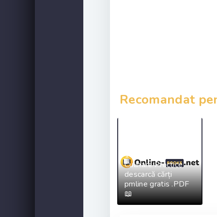
Recomandat pent
1800 Retete
Culinare Practice
descarcă cărți
pmline gratis .PDF
📖