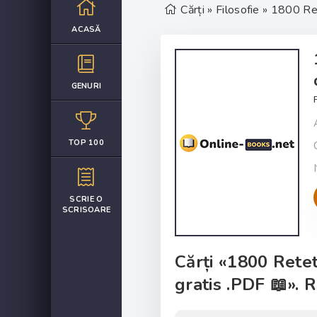
Cărți
»
Filosofie
» 1800 Rete
ACASĂ
GENURI
TOP 100
SCRIE O
SCRISOARE
Cărți «1800 Retet
gratis .PDF 📖». R