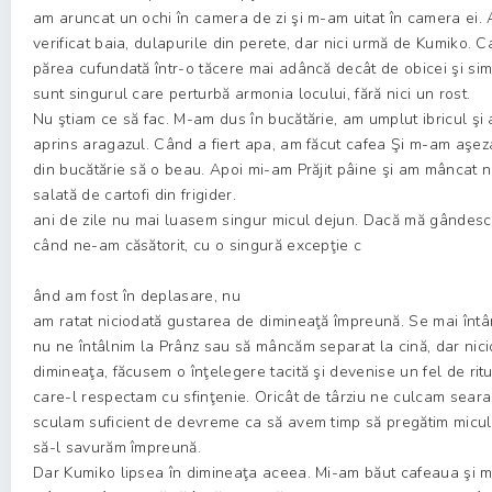
am aruncat un ochi în camera de zi şi m-am uitat în camera ei.
verificat baia, dulapurile din perete, dar nici urmă de Kumiko. 
părea cufundată într-o tăcere mai adâncă decât de obicei şi si
sunt singurul care perturbă armonia locului, fără nici un rost.
Nu ştiam ce să fac. M-am dus în bucătărie, am umplut ibricul şi
aprins aragazul. Când a fiert apa, am făcut cafea Şi m-am aşez
din bucătărie să o beau. Apoi mi-am Prăjit pâine şi am mâncat n
salată de cartofi din frigider.
ani de zile nu mai luasem singur micul dejun. Dacă mă gândesc
când ne-am căsătorit, cu o singură excepţie c
ând am fost în deplasare, nu
am ratat niciodată gustarea de dimineaţă împreună. Se mai înt
nu ne întâlnim la Prânz sau să mâncăm separat la cină, dar nic
dimineaţa, făcusem o înţelegere tacită şi devenise un fel de rit
care-l respectam cu sfinţenie. Oricât de târziu ne culcam seara
sculam suficient de devreme ca să avem timp să pregătim micul
să-l savurăm împreună.
Dar Kumiko lipsea în dimineaţa aceea. Mi-am băut cafeaua şi 