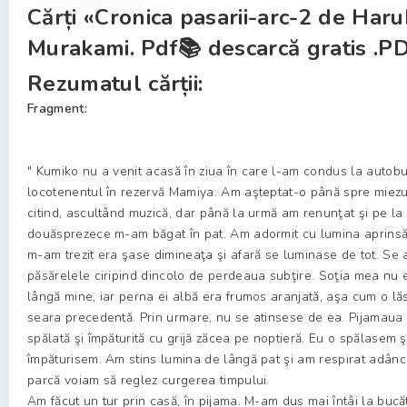
Cărți «Cronica pasarii-arc-2 de Haru
Murakami. Pdf📚 descarcă gratis .PD
Rezumatul cărții:
Fragment:
" Kumiko nu a venit acasă în ziua în care l-am condus la autob
locotenentul în rezervă Mamiya. Am aşteptat-o până spre miezul
citind, ascultând muzică, dar până la urmă am renunţat şi pe la
douăsprezece m-am băgat în pat. Am adormit cu lumina aprins
m-am trezit era şase dimineaţa şi afară se luminase de tot. Se
păsărelele ciripind dincolo de perdeaua subţire. Soţia mea nu e
lângă mine, iar perna ei albă era frumos aranjată, aşa cum o l
seara precedentă. Prin urmare, nu se atinsese de ea. Pijamaua 
spălată şi împăturită cu grijă zăcea pe noptieră. Eu o spălasem ş
împăturisem. Am stins lumina de lângă pat şi am respirat adânc
parcă voiam să reglez curgerea timpului.
Am făcut un tur prin casă, în pijama. M-am dus mai întâi la bucăt