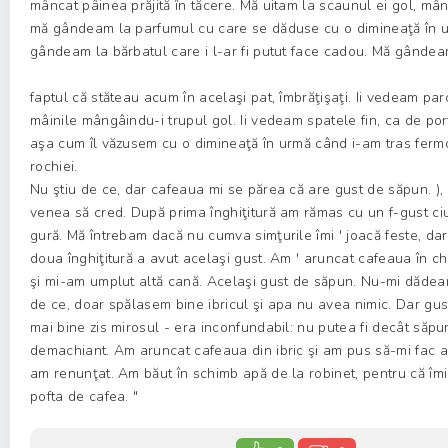
mâncat pâinea prăjită în tăcere. Mă uitam la scaunul ei gol, mâ
mă gândeam la parfumul cu care se dăduse cu o dimineaţă în 
gândeam la bărbatul care i l-ar fi putut face cadou. Mă gândea
faptul că stăteau acum în acelaşi pat, îmbrăţişaţi. Ii vedeam par
mâinile mângâindu-i trupul gol. Ii vedeam spatele fin, ca de por
aşa cum îl văzusem cu o dimineaţă în urmă când i-am tras ferm
rochiei.
Nu ştiu de ce, dar cafeaua mi se părea că are gust de săpun. ),
venea să cred. După prima înghiţitură am rămas cu un f-gust ci
gură. Mă întrebam dacă nu cumva simţurile îmi ' joacă feste, dar
doua înghiţitură a avut acelaşi gust. Am ' aruncat cafeaua în ch
şi mi-am umplut altă cană. Acelaşi gust de săpun. Nu-mi dăd
de ce, doar spălasem bine ibricul şi apa nu avea nimic. Dar gus
mai bine zis mirosul - era inconfundabil: nu putea fi decât săp
demachiant. Am aruncat cafeaua din ibric şi am pus să-mi fac al
am renunţat. Am băut în schimb apă de la robinet, pentru că îmi
pofta de cafea. "