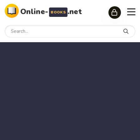
Online-
.net
BOOKS