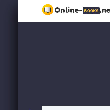
Online-
.n
BOOKS