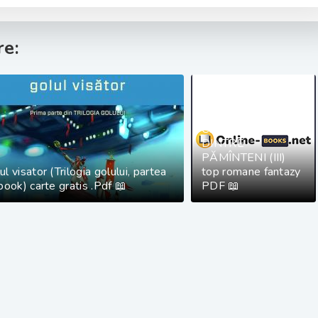
e:
CEL MAI IUBIT
DINTRE
PĂMÎNTENI (III)
ul visator (Trilogia golului, partea
top romane fantazy
ebook) carte gratis .Pdf 📖
PDF 📖