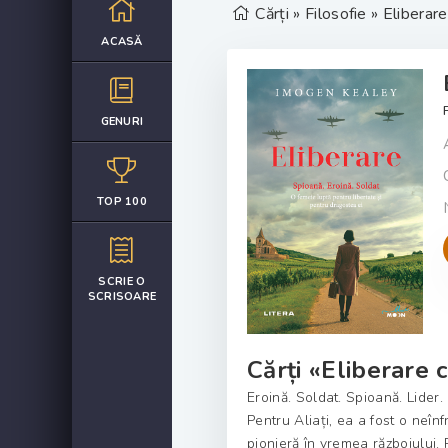
Cărți
»
Filosofie
» Eliberare 
ACASĂ
GENURI
TOP 100
SCRIE O
SCRISOARE
Cărți «Eliberare c
Eroină. Soldat. Spioană. Lide
Pentru Aliați, ea a fost o neîn
pionieră în vremea războiului.