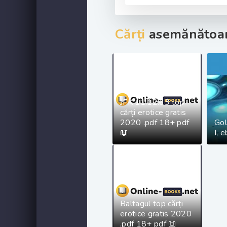
Cărți
asemănătoar
JFK 11.12.63 top
cărți erotice gratis
2020 .pdf 18+ pdf
Gol
📖
I, 
Baltagul top cărți
erotice gratis 2020
.pdf 18+ pdf 📖