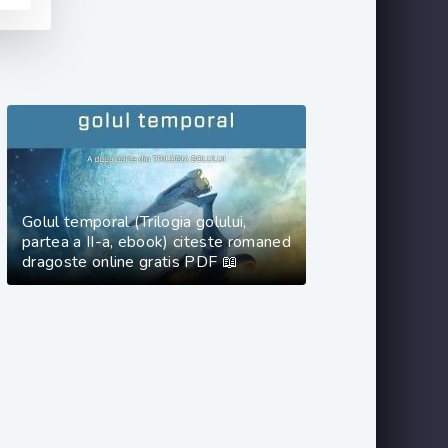
Golul temporal (Trilogia golului,
partea a II-a, ebook) citeste romaned
dragoste online gratis PDF 📖