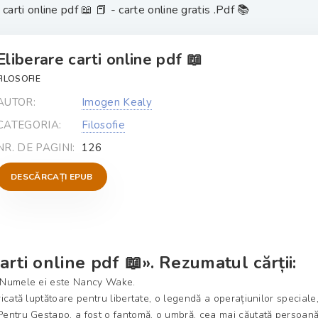
carti online pdf 📖 📕 - carte online gratis .Pdf 📚
Eliberare carti online pdf 📖
FILOSOFIE
AUTOR:
Imogen Kealy
CATEGORIA:
Filosofie
NR. DE PAGINI:
126
DESCĂRCAȚI EPUB
arti online pdf 📖». Rezumatul cărții:
r. Numele ei este Nancy Wake.
fricată luptătoare pentru libertate, o legendă a operațiunilor speciale
 Pentru Gestapo, a fost o fantomă, o umbră, cea mai căutată persoană