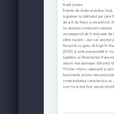
toată lumea.
Înainte de toate acestea, însă
logodise cu bărbatul pe care îl
de a fi de folos și de pericol, 
se opunea conducerii naziste.
recompensă de 5 milioane de fr
către naziști – dar cel arestat
Reușind cu greu să fugă în Ma
(DOS) și este parașutată în Au
luptători ai Rezistenței francez
aduce mai aproape sfârșitul răz
Thriller istoric captivant și p
fascinante eroine necunoscute 
complexitatea caracterului ei.
cum nu a mai fost spusă niciod