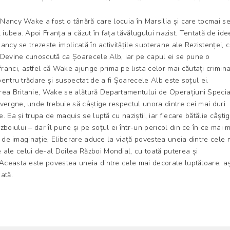
, Nancy Wake a fost o tânără care locuia în Marsilia și care tocmai s
 iubea. Apoi Franța a căzut în fața tăvălugului nazist. Tentată de id
Nancy se trezește implicată în activitățile subterane ale Rezistenței, 
 Devine cunoscută ca Șoarecele Alb, iar pe capul ei se pune o
anci, astfel că Wake ajunge prima pe lista celor mai căutați crimina
 pentru trădare și suspectat de a fi Șoarecele Alb este soțul ei.
rea Britanie, Wake se alătură Departamentului de Operațiuni Speci
vergne, unde trebuie să câștige respectul unora dintre cei mai duri
e. Ea și trupa de maquis se luptă cu naziștii, iar fiecare bătălie câști
boiului – dar îl pune și pe soțul ei într-un pericol din ce în ce mai 
lin de imaginație, Eliberare aduce la viață povestea uneia dintre cele 
ale celui de-al Doilea Război Mondial, cu toată puterea și
 Aceasta este povestea uneia dintre cele mai decorate luptătoare, a
ată.