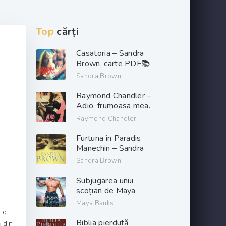
Top
cărți
Casatoria – Sandra
Brown. carte PDF📚
Sandra Brown
Raymond Chandler –
Adio, frumoasa mea.
PDF📚
Raymond Chandler
Furtuna in Paradis
Manechin – Sandra
Brown. PDF📚
Sandra Brown
Subjugarea unui
scoțian de Maya
Banks descarcă carți
Maya Banks
de dragoste online
, o
gratis .pdf 📖
Biblia pierdută
 din