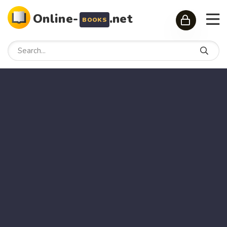
Online-
.net
BOOKS