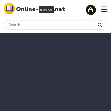
Online-
.net
BOOKS