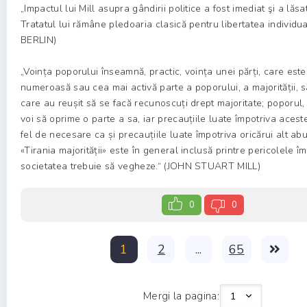
„Impactul lui Mill asupra gândirii politice a fost imediat şi a lăs
Tratatul lui rămâne pledoaria clasică pentru libertatea individua
BERLIN)
„Voința poporului înseamnă, practic, voința unei părți, care est
numeroasă sau cea mai activă parte a poporului, a majorității, 
care au reușit să se facă recunoscuți drept majoritate; poporul
voi să oprime o parte a sa, iar precauțiile luate împotriva aceste
fel de necesare ca și precauțiile luate împotriva oricărui alt a
«Tirania majorității» este în general inclusă printre pericolele î
societatea trebuie să vegheze.“ (JOHN STUART MILL)
0
0
1
2
...
65
Mergi la pagina: