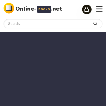
Online-
.net
BOOKS