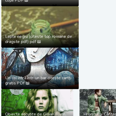
copii PDF 📖
Lapte negru (citeste top romane de
dragste pdf) pdf 📖
Un cal intră într-un bar citește cartți
gratis PDf 📖
Obiecte ascutite de Gillian Flynn.
Hronicul şi Cânte