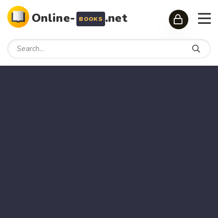
Online-
.net
BOOKS