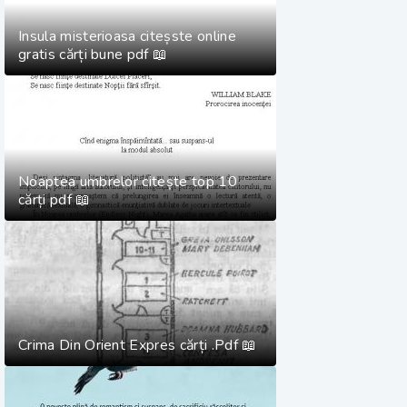
Insula misterioasa citeșste online
gratis cărți bune pdf 📖
Noaptea umbrelor citește top 10
cărți pdf 📖
Crima Din Orient Expres cărți .Pdf 📖