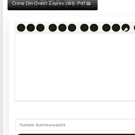
Crima Din Orient Expres cărți .Pdf 📖