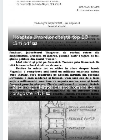
Noaptea umbrelor citește top 10
cărți pdf 📖
Zece Negri Mititei citește romane de
dragoste PDF 📖