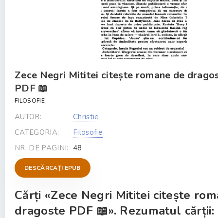
Zece Negri Mititei citește romane de drago
PDF 📖
FILOSOFIE
AUTOR:
Christie
CATEGORIA:
Filosofie
NR. DE PAGINI:
48
DESCĂRCAȚI EPUB
Cărți «Zece Negri Mititei citește ro
dragoste PDF 📖». Rezumatul cărții: