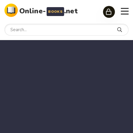
Online-
.net
BOOKS