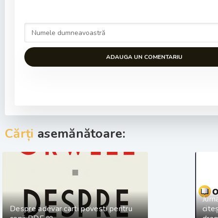
ADAUGA UN COMENTARIU
Cărți
asemănătoare:
Jurna
Despre adevar carti povesti pentru
cite